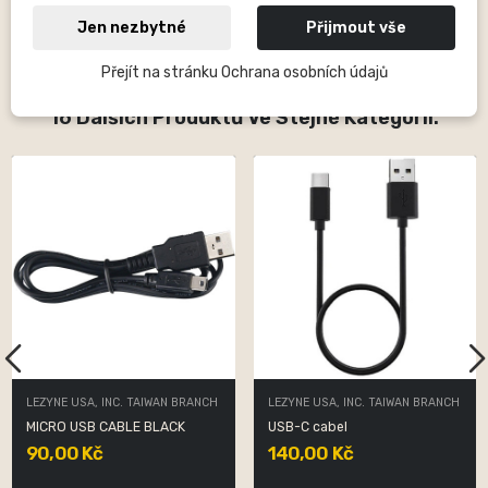
výrobky této značky patří cyklistické pumpy, praktické nářadí pro
každou situaci, lepení, CO2 systémy, košíky, LED světla a od roku
Jen nezbytné
Přijmout vše
2015 také GPS počítače pro cyklistiku.
Přejít na stránku Ochrana osobních údajů
16 Dalších Produktů Ve Stejné Kategorii:
LEZYNE USA, INC. TAIWAN BRANCH
LEZYNE USA, INC. TAIWAN BRANCH
MICRO USB CABLE BLACK
USB-C cabel
90,00 Kč
140,00 Kč