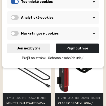
Technické cookies
LEZYNE USA, INC. TAIWAN BRANCH
LEZYNE USA, INC. TAIWAN BRANCH
CLASSIC DRIVE XL 700+ /
CONNECT SMART 1000XL /
ZECTO DRIVE 200+ PAIR...
KTV SMART PAIR BLACK
Analytické cookies
2 601,00 Kč
2 601,00 Kč
Marketingové cookies
Jen nezbytné
Přijmout vše
Přejít na stránku Ochrana osobních údajů
LEZYNE USA, INC. TAIWAN BRANCH
LEZYNE USA, INC. TAIWAN BRANCH
INFINITE LIGHT POWER PACK+
CLASSIC DRIVE XL 700+ /