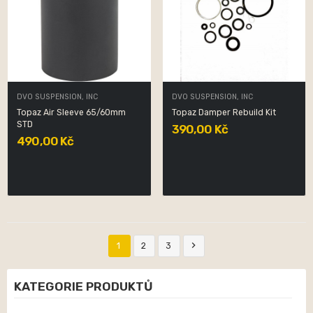
DVO SUSPENSION, INC
DVO SUSPENSION, INC
Topaz Air Sleeve 65/60mm
Topaz Damper Rebuild Kit
STD
390,00 Kč
490,00 Kč

1
2
3
KATEGORIE PRODUKTŮ