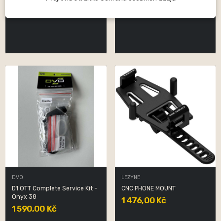
Headset Spacers |...
M4
440,00 Kč
90,00 Kč
DVO
LEZYNE
D1 OTT Complete Service Kit -
CNC PHONE MOUNT
Onyx 38
1 476,00 Kč
1 590,00 Kč