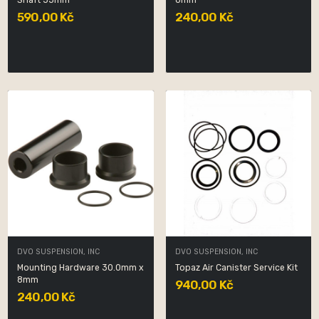
Shaft 55mm
8mm
590,00 Kč
240,00 Kč
DVO SUSPENSION, INC
DVO SUSPENSION, INC
Mounting Hardware 30.0mm x
Topaz Air Canister Service Kit
8mm
940,00 Kč
240,00 Kč