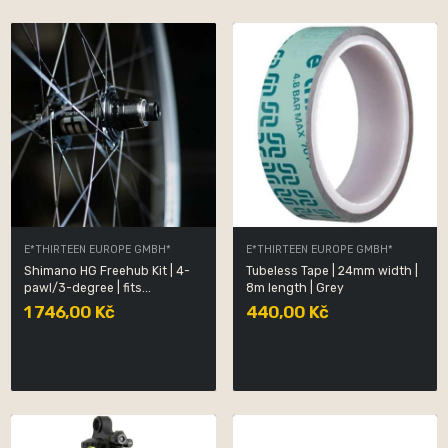
E*THIRTEEN EUROPE GMBH*
E*THIRTEEN EUROPE GMBH*
Shimano HG Freehub Kit | 4-
Tubeless Tape | 24mm width |
pawl/3-degree | fits...
8m length | Grey
1 746,00 Kč
440,00 Kč