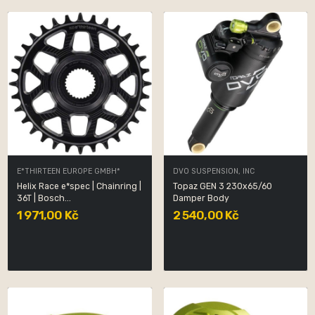
E*THIRTEEN EUROPE GMBH*
DVO SUSPENSION, INC
Helix Race e*spec | Chainring |
Topaz GEN 3 230x65/60
36T | Bosch...
Damper Body
1 971,00 Kč
2 540,00 Kč