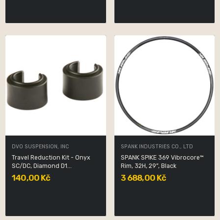
DVO SUSPENSION, INC
SPANK INDUSTRIES CO., LTD
Travel Reduction Kit - Onyx
SPANK SPIKE 369 Vibrocore™
SC/DC, Diamond D1...
Rim, 32H, 29”, Black
140,00 Kč
3 688,00 Kč