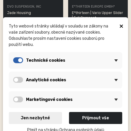
DVO SUSPENSION, INC
E*THIRTEEN EUROPE GMBH*
Jade Housing
E*thirteen | Vario Upper Slider
| Full Compact...
1 090,00 Kč
×
290,00 Kč
Tyto webové stránky ukládají v souladu se zákony na
vaše zařízení soubory, obecně nazývané cookies.
Odsouhlaste prosím nastavení cookies souborů pro
použití webu.
Technické cookies
Analytické cookies
Marketingové cookies
Jen nezbytné
Přijmout vše
E*THIRTEEN EUROPE GMBH*
E*THIRTEEN EUROPE GMBH*
Stem Top Cap | Incl. Bolt &
Gen2 Cassette | Lock Screw |
Přejít na stránku Ochrana osobních údajů