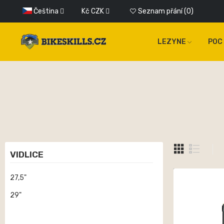
Čeština
Kč
CZK
Seznam přání
0
LEZYNE
POC
VIDLICE
27,5"
29"