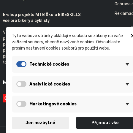
Ochrana 
Reklamač
E-shop projektu MTB Škola BIKESKILLS |
vše pro bikery a cyklisty
SPOLE
V E-shopu naleznete produkty našich
Tyto webové stránky ukládají v souladu se zákony na vaše
Kontaktu
partnerů, které sami používáme. Nově pak
zařízení soubory, obecně nazývané cookies. Odsouhlaste
poskytujeme servis kol s individuálním
Bikeskills
prosím nastavení cookies souborů pro použití webu.
přístupem. Samozřejmostí je základ našeho
projektu - individuální a skupinová výuka
technické jízdy na kole v terénu.
Technické cookies
MOŽNOSTI PLATBY
Analytické cookies
Marketingové cookies
Jen nezbytné
Přijmout vše