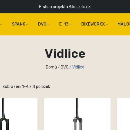
E-shop projektu Bikeskills.cz
SPANK
DVO
E-13
BIKEWORKX
MALO
Vidlice
Domů
DVO
Vidlice
Zobrazení 1-4 z 4 položek