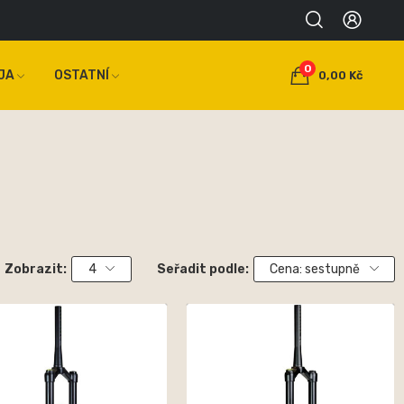
0
JA
OSTATNÍ
0,00 Kč
Zobrazit:
4
Seřadit podle:
Cena: sestupně