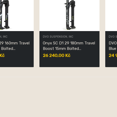
, INC
DVO SUSPENSION, INC
DVO S
29 160mm Travel
Onyx SC D1 29 180mm Travel
DVO
Bolted...
Boost 15mm Bolted...
Blue
Kč
26 240,00 Kč
24 