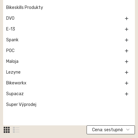
Bikeskills Produkty

DVO

E-13

Spank

POC

Maloja

Lezyne

Bikeworkx

Supacaz
Super Výprodej
Cena: sestupně