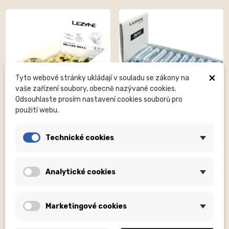
×
Tyto webové stránky ukládají v souladu se zákony na
vaše zařízení soubory, obecně nazývané cookies.
Odsouhlaste prosím nastavení cookies souborů pro
použití webu.
LEZYNE USA, INC. TAIWAN BRANCH
LEZYNE USA, INC. TAIWAN BRANCH
CLASSIC SHALLOW BRASS
25G BOX SILVER/ W/B
Technické cookies
BELL BOX BLACK
STICKER (30ks bombiček)
4 086,00 Kč
3 951,00 Kč
Analytické cookies
Marketingové cookies