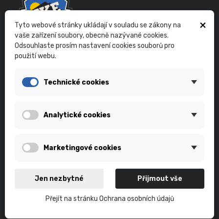
×
Tyto webové stránky ukládají v souladu se zákony na
vaše zařízení soubory, obecně nazývané cookies.
Odsouhlaste prosím nastavení cookies souborů pro
použití webu.
E-shop projektu MTB Škola BIKESKILLS | vše pro bikery a cyklisty
Technické cookies
V E-shopu naleznete produkty našich partnerů, které sami
používáme. Nově pak poskytujeme servis kol s individuálním
přístupem. Samozřejmostí je základ našeho projektu - individuální a
skupinová výuka technické jízdy na kole v terénu.
Analytické cookies
MOŽNOSTI PLATBY
Marketingové cookies
ZÁKONNÉ PODMÍNKY
Jen nezbytné
Přijmout vše
Obchodní podmínky
Přejít na stránku Ochrana osobních údajů
Dodací podmínky