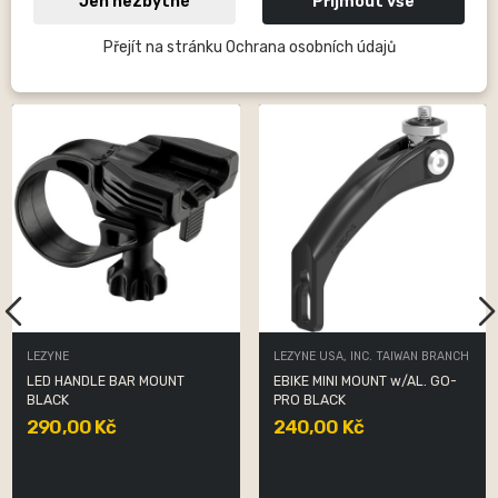
Jen nezbytné
Přijmout vše
Přejít na stránku Ochrana osobních údajů
16 Dalších Produktů Ve Stejné Kategorii:
LEZYNE
LEZYNE USA, INC. TAIWAN BRANCH
LED HANDLE BAR MOUNT
EBIKE MINI MOUNT w/AL. GO-
BLACK
PRO BLACK
290,00 Kč
240,00 Kč