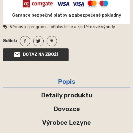
Garance bezpečné platby a zabezpečené pokladny
Věrnostní program — přihlaste se a zjistěte své výhody
loyalty
Sdílet:
DOTAZ NA ZBOŽÍ
Popis
Detaily produktu
Dovozce
Výrobce Lezyne