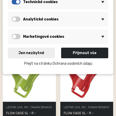
Technické cookies
LEZYNE USA, INC. TAIWAN BRANCH
LEZYNE USA, INC. TAIWAN BRANCH
FLOW CAGE SL - L -
FLOW CAGE SL - L -
ENHANCED MATTE TAN
ENHANCED PURPLE
Analytické cookies
490,00 Kč
490,00 Kč
Marketingové cookies
Jen nezbytné
Přijmout vše
Přejít na stránku Ochrana osobních údajů
LEZYNE USA, INC. TAIWAN BRANCH
LEZYNE USA, INC. TAIWAN BRANCH
FLOW CAGE SL - R -
FLOW CAGE SL - R -