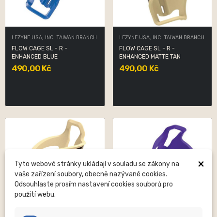
LEZYNE USA, INC. TAIWAN BRANCH
LEZYNE USA, INC. TAIWAN BRANCH
FLOW CAGE SL - R -
FLOW CAGE SL - R -
ENHANCED BLUE
ENHANCED MATTE TAN
490,00 Kč
490,00 Kč
×
Tyto webové stránky ukládají v souladu se zákony na
vaše zařízení soubory, obecně nazývané cookies.
Odsouhlaste prosím nastavení cookies souborů pro
použití webu.