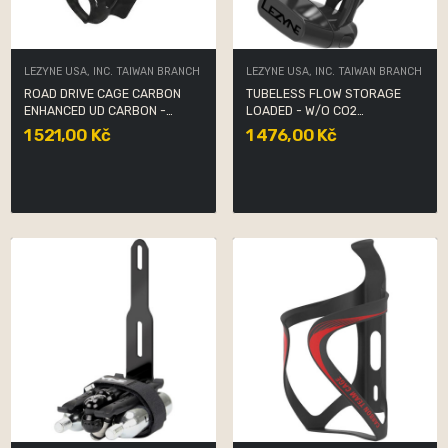
LEZYNE USA, INC. TAIWAN BRANCH
LEZYNE USA, INC. TAIWAN BRANCH
ROAD DRIVE CAGE CARBON
TUBELESS FLOW STORAGE
ENHANCED UD CARBON -
LOADED - W/O CO2
WHITE
CARTRIDGES
1 521,00 Kč
1 476,00 Kč