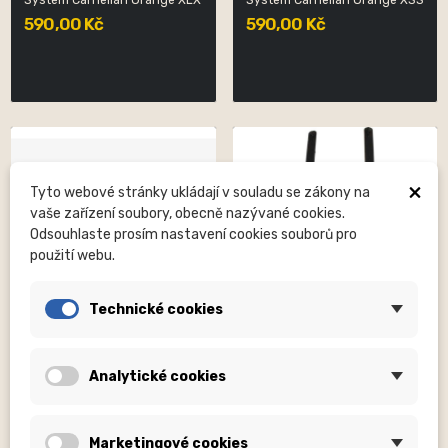
System Carnelian Orange XLX
System Carnelian Orange XSS
590,00 Kč
590,00 Kč
×
Tyto webové stránky ukládají v souladu se zákony na
vaše zařízení soubory, obecně nazývané cookies.
Odsouhlaste prosím nastavení cookies souborů pro
použití webu.
Technické cookies
POC SWEDEN AB
POC SWEDEN AB
Analytické cookies
Doplněk 70232 Tectal Race
Tectal Adjustment System
Visor Uranium...
Uranium Black SML
590,00 Kč
599,00 Kč
Marketingové cookies