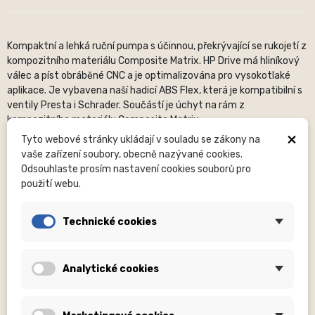
Kompaktní a lehká ruční pumpa s účinnou, překrývající se rukojetí z
kompozitního materiálu Composite Matrix. HP Drive má hliníkový
válec a píst obráběné CNC a je optimalizována pro vysokotlaké
aplikace. Je vybavena naší hadicí ABS Flex, která je kompatibilní s
ventily Presta i Schrader. Součástí je úchyt na rám z
kompozitního materiálu Composite Matrix.
×
Tyto webové stránky ukládají v souladu se zákony na
Popis běžně udávaných rozměrů:
OS (OS – neudán), H – počet
vaše zařízení soubory, obecně nazývané cookies.
děr, mm – milimetry, ...
Odsouhlaste prosím nastavení cookies souborů pro
V názvech produktů oblečení jsou obsaženy velikosti (XXS,S, nebo
použití webu.
jiné).
Fotografie
jsou pouze ilustrační.
Prosíme věnujte zvýšenou
Technické cookies
pozornost názvu produktu
, kde bývá specifikováno zda je
dodáván komplet, nebo například bez volitelné části (u nábojů
nejsou dodávány ořechy apod….).
Analytické cookies
O značce:
Americkou značku Lezyne se zaměřuje na výrobu
kvalitních cyklistických doplňků a vybavení. Založila ji v roce 2007