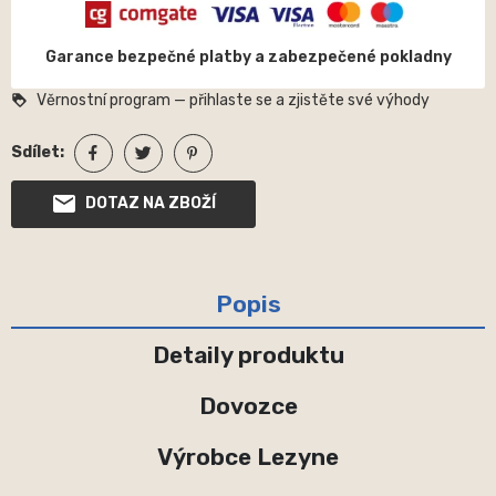
Garance bezpečné platby a zabezpečené pokladny
Věrnostní program — přihlaste se a zjistěte své výhody
loyalty
Sdílet:
DOTAZ NA ZBOŽÍ
Popis
Detaily produktu
Dovozce
Výrobce Lezyne