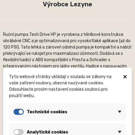
Výrobce Lezyne
Ruční pumpa Tech Drive HP je vyrobena z hliníkové konstrukce
obráběné CNC a je optimalizovaná pro vysokotlaké aplikace (až do
120 PSI). Tato lehká a zároveň odolná pumpa je kompaktní a nabízí
překrývající se rukojeť pro maximalizaci účinnosti. Dodává se s
flexibilní hadicí z ABS kompatibilní s Presta a Schrader s
integrovaným nástrojem pro jádro ventilu. Hadice s nasouvacím
mechanismem je k dispozici samostatně. K dispozici ve dvou
×
Tyto webové stránky ukládají v souladu se zákony na
velikostech, malé (170 mm) nebo střední (216 mm). Součástí je
vaše zařízení soubory, obecně nazývané cookies.
úchyt na rám Composite Matrix.
Odsouhlaste prosím nastavení cookies souborů pro
použití webu.
Popis běžně udávaných rozměrů:
OS (OS – neudán), H – počet
děr, mm – milimetry, ...
V názvech produktů oblečení jsou obsaženy velikosti (XXS,S, nebo
Technické cookies
jiné).
Fotografie
jsou pouze ilustrační.
Prosíme věnujte zvýšenou
pozornost názvu produktu
, kde bývá specifikováno zda je
Analytické cookies