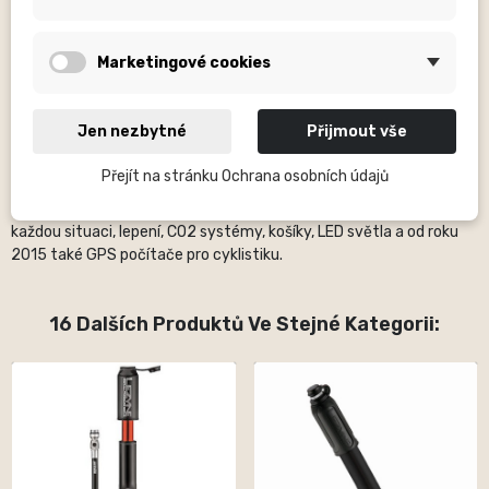
dodáván komplet, nebo například bez volitelné části (u nábojů
nejsou dodávány ořechy apod….).
Marketingové cookies
O značce:
Americkou značku Lezyne se zaměřuje na výrobu
kvalitních cyklistických doplňků a vybavení. Založila ji v roce 2007
Jen nezbytné
Přijmout vše
ikona sportovního průmyslu Micki Kozuschek, bývalý německý
triatlonista. V portfoliu Lezyne naleznete téměř vše, co
Přejít na stránku Ochrana osobních údajů
potřebujete pro spolehlivý provoz vašeho kola. Mezi nejvíce známé
výrobky této značky patří cyklistické pumpy, praktické nářadí pro
každou situaci, lepení, CO2 systémy, košíky, LED světla a od roku
2015 také GPS počítače pro cyklistiku.
16 Dalších Produktů Ve Stejné Kategorii: