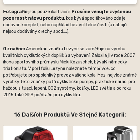
jiné).
Fotografie
jsou pouze ilustrační.
Prosíme věnujte zvýšenou
pozornost názvu produktu
, kde bývá specifikováno zda je
dodáván komplet, nebo například bez volitelné části (u nábojů
nejsou dodávány ořechy apod….).
O značce:
Americkou značku Lezyne se zaměřuje na výrobu
kvalitních cyklistických doplňků a vybavení. Založila ji v roce 2007
ikona sportovního průmyslu Micki Kozuschek, bývalý německý
triatlonista. V portfoliu Lezyne naleznete téměř vše, co
potřebujete pro spolehlivý provoz vašeho kola. Mezi nejvíce známé
výrobky této značky patří cyklistické pumpy, praktické nářadí pro
každou situaci, lepení, CO2 systémy, košíky, LED světla a od roku
2015 také GPS počítače pro cyklistiku.
16 Dalších Produktů Ve Stejné Kategorii: