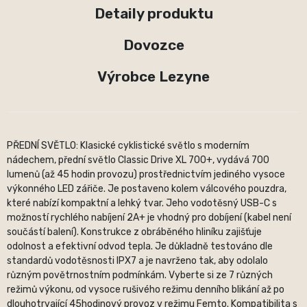
Detaily produktu
Dovozce
Výrobce Lezyne
PŘEDNÍ SVĚTLO: Klasické cyklistické světlo s moderním
nádechem, přední světlo Classic Drive XL 700+, vydává 700
lumenů (až 45 hodin provozu) prostřednictvím jediného vysoce
výkonného LED zářiče. Je postaveno kolem válcového pouzdra,
které nabízí kompaktní a lehký tvar. Jeho vodotěsný USB-C s
možností rychlého nabíjení 2A+ je vhodný pro dobíjení (kabel není
součástí balení). Konstrukce z obráběného hliníku zajišťuje
odolnost a efektivní odvod tepla. Je důkladně testováno dle
standardů vodotěsnosti IPX7 a je navrženo tak, aby odolalo
různým povětrnostním podmínkám. Vyberte si ze 7 různých
režimů výkonu, od vysoce rušivého režimu denního blikání až po
dlouhotrvající 45hodinový provoz v režimu Femto. Kompatibilita s