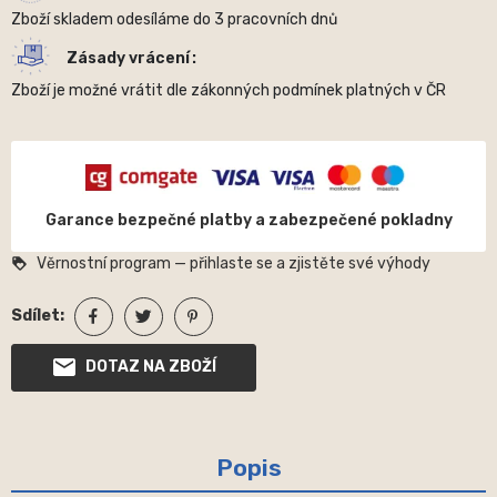
Zboží skladem odesíláme do 3 pracovních dnů
Zásady vrácení
Zboží je možné vrátit dle zákonných podmínek platných v ČR
Garance bezpečné platby a zabezpečené pokladny
Věrnostní program — přihlaste se a zjistěte své výhody
loyalty
Sdílet:
DOTAZ NA ZBOŽÍ
Popis