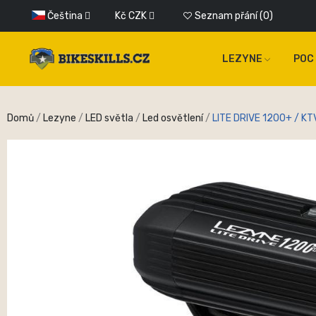
Čeština
Kč
CZK
Seznam přání
0
LEZYNE
POC
Domů
Lezyne
LED světla
Led osvětlení
LITE DRIVE 1200+ / KT