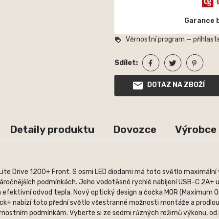
Garance 
Věrnostní program — přihlaste
loyalty
Sdílet:
DOTAZ NA ZBOŽÍ
Detaily produktu
Dovozce
Výrobce
Lite Drive 1200+ Front. S osmi LED diodami má toto světlo maximáln
ejnáročnějších podmínkách. Jeho vodotěsné rychlé nabíjení USB-C 2A+ 
a efektivní odvod tepla. Nový optický design a čočka MOR (Maximum Optic
Pack+ nabízí toto přední světlo všestranné možnosti montáže a prodlo
rnostním podmínkám. Vyberte si ze sedmi různých režimů výkonu, od p