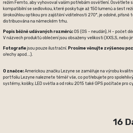
režim Femto, aby vyhovoval vašim potřebám osvětlení. Osvětlete si 
kompatibilní se sedlovkou, které poskytuje až 150 lumenů a šest rež
širokoúhlou optikou pro zajištění viditelnosti 270°, je odolné, pří
distribuována na německém trhu.
Popis běžně udávaných rozměrů:
OS (OS – neudán), H – počet děr,
V názvech produktů oblečení jsou obsaženy velikosti (XXS,S, nebo jin
Fotografie
jsou pouze ilustrační.
Prosíme věnujte zvýšenou po
ořechy apod….).
O značce:
Americkou značku Lezyne se zaměřuje na výrobu kvalitních
portfoliu Lezyne naleznete téměř vše, co potřebujete pro spolehlivý
systémy, košíky, LED světla a od roku 2015 také GPS počítače pro cyk
16 D