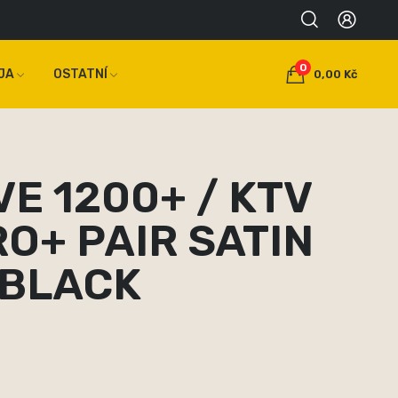
0
JA
OSTATNÍ
0,00 Kč
VE 1200+ / KTV
RO+ PAIR SATIN
 BLACK