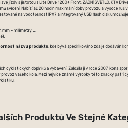
své jízdy s jistotou s Lite Drive 1200+ Front. ZADNÍ SVĚTLO: KTV Driv
imů svícení. Nabízí až 20 hodin maximální doby provozu a vysoce rušivý
sně testované na vodotěsnost IPX7 a integrovaný USB flash disk umožňu
 mm – milimetry, ...
é).
zornost názvu produktu
, kde bývá specifikováno zda je dodáván kom
 cyklistických doplňků a vybavení. Založila ji v roce 2007 ikona spo
 provoz vašeho kola. Mezi nejvíce známé výrobky této značky patří cyk
listiku.
alších Produktů Ve Stejné Kateg