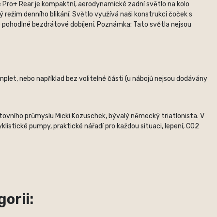
e Pro+ Rear je kompaktní, aerodynamické zadní světlo na kolo
 režim denního blikání. Světlo využívá naši konstrukci čoček s
je pohodlné bezdrátové dobíjení. Poznámka: Tato světla nejsou
plet, nebo například bez volitelné části (u nábojů nejsou dodávány
rtovního průmyslu Micki Kozuschek, bývalý německý triatlonista. V
listické pumpy, praktické nářadí pro každou situaci, lepení, CO2
orii: