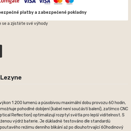
bezpečné platby a zabezpečené pokladny
 se a zjistěte své výhody
 Lezyne
í výkon 1 200 lumenů a působivou maximální dobu provozu 60 hodin,
umožňuje pohodlné dobíjení (kabel není součástí balení), zatímco CNC
al Reflection) optimalizují rozptyl světla pro lepší viditelnost. S
uženou výdrž baterie. Je důkladně testováno dle standardů
outavého režimu denního blikání až po dlouhotrvající 60hodinový