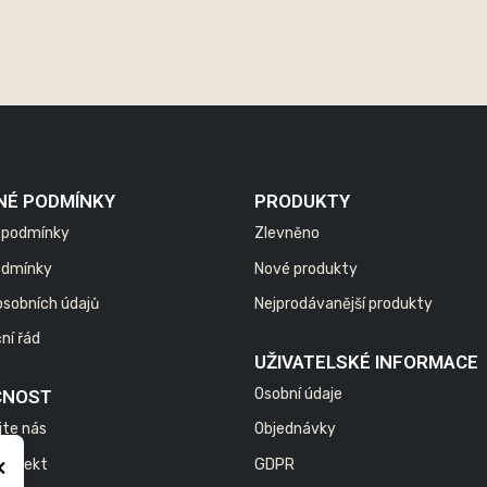
NÉ PODMÍNKY
PRODUKTY
 podmínky
Zlevněno
odmínky
Nové produkty
osobních údajů
Nejprodávanější produkty
ní řád
UŽIVATELSKÉ INFORMACE
Osobní údaje
ČNOST
jte nás
Objednávky
×
 projekt
GDPR