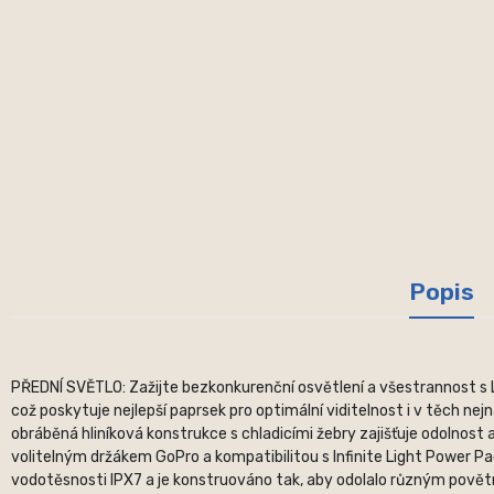
Popis
PŘEDNÍ SVĚTLO: Zažijte bezkonkurenční osvětlení a všestrannost s 
což poskytuje nejlepší paprsek pro optimální viditelnost i v těch n
obráběná hliníková konstrukce s chladicími žebry zajišťuje odolnost 
volitelným držákem GoPro a kompatibilitou s Infinite Light Power 
vodotěsnosti IPX7 a je konstruováno tak, aby odolalo různým povět