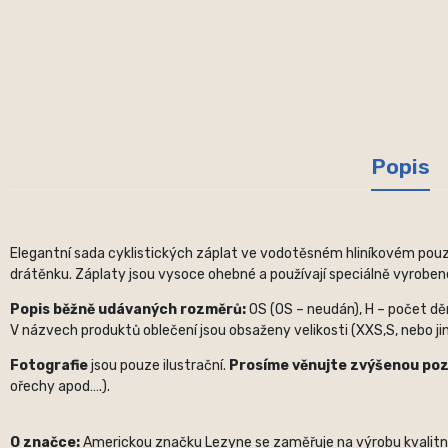
Popis
Elegantní sada cyklistických záplat ve vodotěsném hliníkovém po
drátěnku. Záplaty jsou vysoce ohebné a používají speciálně vyrobené
Popis běžně udávaných rozměrů:
OS (OS – neudán), H – počet děr,
V názvech produktů oblečení jsou obsaženy velikosti (XXS,S, nebo jin
Fotografie
jsou pouze ilustrační.
Prosíme věnujte zvýšenou po
ořechy apod….).
O značce:
Americkou značku Lezyne se zaměřuje na výrobu kvalitních