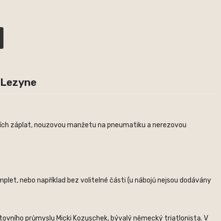
 Lezyne
icích záplat, nouzovou manžetu na pneumatiku a nerezovou
plet, nebo například bez volitelné části (u nábojů nejsou dodávány
rtovního průmyslu Micki Kozuschek, bývalý německý triatlonista. V