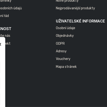
odmínky
Nové produkty
osobních údajů
Nejprodávanější produkty
ní řád
UŽIVATELSKÉ INFORMACE
Osobní údaje
ČNOST
jte nás
Objednávky
×
 projekt
GDPR
Adresy
Vouchery
Mapa stránek