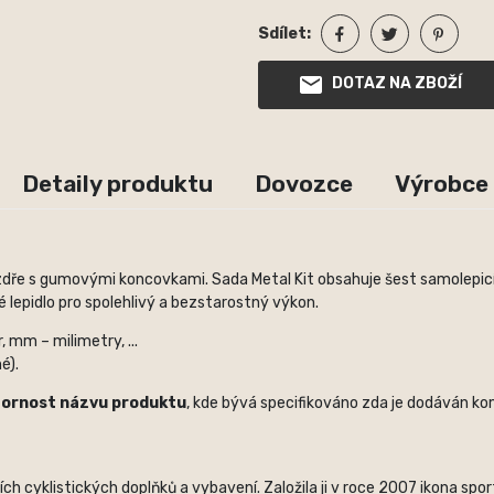
Sdílet:
DOTAZ NA ZBOŽÍ
Detaily produktu
Dovozce
Výrobce
uzdře s gumovými koncovkami. Sada Metal Kit obsahuje šest samolep
 lepidlo pro spolehlivý a bezstarostný výkon.
 mm – milimetry, ...
é).
zornost názvu produktu
, kde bývá specifikováno zda je dodáván kom
 cyklistických doplňků a vybavení. Založila ji v roce 2007 ikona spo