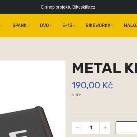
E-shop projektu Bikeskills.cz
SPANK
DVO
E-13
BIKEWORKX
MALO
METAL K
190,00 Kč
S DPH