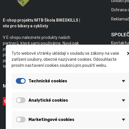
Dodací p
Ochrana 
Reklamač
E-shop projektu MTB Škola BIKESKILLS |
vše pro bikery a cyklisty
SPOLE
V E-shopu naleznete produkty našich
Kontaktu
partnerů, které sami používáme. Nově pak
poskytujeme servis kol s individuálním
Bikeskills
Tyto webové stránky ukládají v souladu se zákony na vaše
přístupem. Samozřejmostí je základ našeho
zařízení soubory, obecně nazývané cookies. Odsouhlaste
projektu - individuální a skupinová výuka
prosím nastavení cookies souborů pro použití webu.
technické jízdy na kole v terénu.
Technické cookies
MOŽNOSTI PLATBY
Analytické cookies
Marketingové cookies