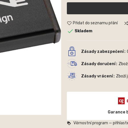
Přidat do seznamu přání

Skladem
Zásady zabezpečení
Zásady doručení
Zbož
Zásady vrácení
Zboží 
Garance 
Věrnostní program — přihlaste
loyalty