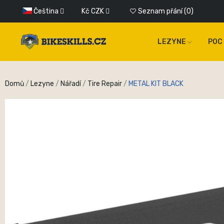
Čeština
Kč
CZK
Seznam přání
0
LEZYNE
POC
Domů
Lezyne
Nářadí
Tire Repair
METAL KIT BLACK