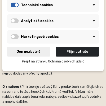
Highlights
Technické cookies
- Kované, CNC obráběné kliky z lehkých slitin a 30mm vřeteno AL
7050-T7 s hmotnostní parametry vhodnými pro Donw-Country a
odolností vhodnou pro Enduro.
Analytické cookies
- Kompatibilní s převodníky Helix Direct Mount pro
Boost/Superboost řetězové linky.
Popis běžně udávaných rozměrů:
OS (OS – neudán), H – počet
Marketingové cookies
děr, mm – milimetry, ...
V názvech produktů oblečení jsou obsaženy velikosti (XXS,S, nebo
jiné).
Jen nezbytné
Přijmout vše
Fotografie
jsou pouze ilustrační.
Prosíme věnujte zvýšenou
Přejít na stránku Ochrana osobních údajů
pozornost názvu produktu
, kde bývá specifikováno zda je
dodáván komplet, nebo například bez volitelné části (u nábojů
nejsou dodávány ořechy apod….).
O značce:
E*thirteen je světový lídr v produktech zaměřujících se
na ochranu řetězu horských kol. Kromě vodítek řetězu má v
nabídce dále zapletená kola, náboje, sedlovky, kazety, převodníky
a mnoho dalšího.