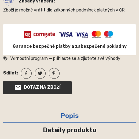
Zásady vrácení
Zboží je možné vrátit dle zákonných podmínek platných v ČR
Garance bezpečné platby a zabezpečené pokladny
Věrnostní program — přihlaste se a zjistěte své výhody
loyalty
Sdílet:
DOTAZ NA ZBOŽÍ
Popis
Detaily produktu