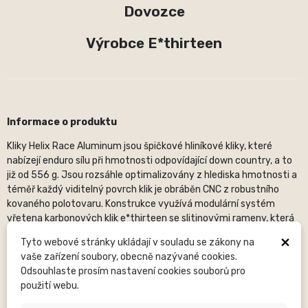
Dovozce
Výrobce E*thirteen
Informace o produktu
Kliky Helix Race Aluminum jsou špičkové hliníkové kliky, které
nabízejí enduro sílu při hmotnosti odpovídající down country, a to
již od 556 g. Jsou rozsáhle optimalizovány z hlediska hmotnosti a
téměř každý viditelný povrch klik je obráběn CNC z robustního
kovaného polotovaru. Konstrukce využívá modulární systém
vřetena karbonových klik e*thirteen se slitinovými rameny, která
dosahují maximálního poměru pevnosti k hmotnosti. Dodávají se s
×
Tyto webové stránky ukládají v souladu se zákony na
lisovanými manžetami klik pro větší odolnost proti nárazu,
vaše zařízení soubory, obecně nazývané cookies.
systémem slitinových vytahovacích šroubů a nastavovačem
Odsouhlaste prosím nastavení cookies souborů pro
APS. Jsou kompatibilní s převodníky Helix flip-flop a lze je
použití webu.
přizpůsobit jak převodníkům Boost, tak i Super Boost.