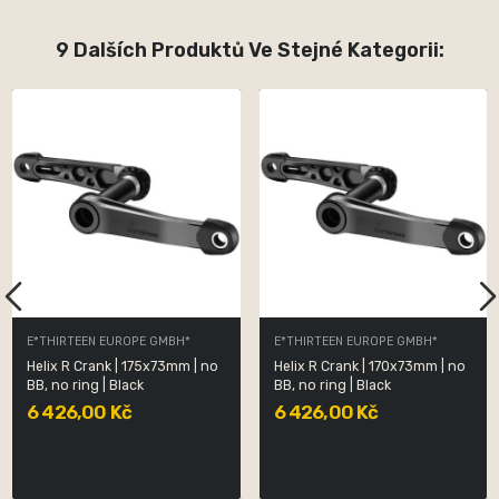
9 Dalších Produktů Ve Stejné Kategorii:
E*THIRTEEN EUROPE GMBH*
E*THIRTEEN EUROPE GMBH*
Helix R Crank | 175x73mm | no
Helix R Crank | 170x73mm | no
BB, no ring | Black
BB, no ring | Black
6 426,00 Kč
6 426,00 Kč