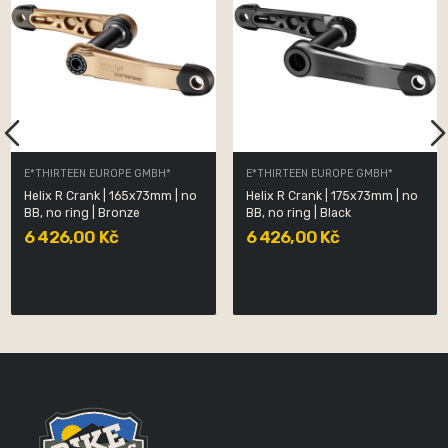
E*THIRTEEN EUROPE GMBH*
E*THIRTEEN EUROPE GMBH*
Helix R Crank | 165x73mm | no
Helix R Crank | 175x73mm | no
BB, no ring | Bronze
BB, no ring | Black
6 426,00 Kč
6 426,00 Kč