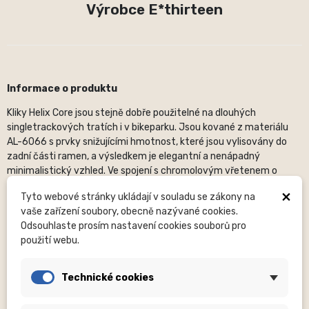
Výrobce E*thirteen
Informace o produktu
Kliky Helix Core jsou stejně dobře použitelné na dlouhých
singletrackových tratích i v bikeparku. Jsou kované z materiálu
AL-6066 s prvky snižujícími hmotnost, které jsou vylisovány do
zadní části ramen, a výsledkem je elegantní a nenápadný
minimalistický vzhled. Ve spojení s chromolovým vřetenem o
průměru 24 mm, systémem samoroztahovacích šroubů,
×
Tyto webové stránky ukládají v souladu se zákony na
nastavovacím systémem APS a osvědčeným rozhraním Quick
vaše zařízení soubory, obecně nazývané cookies.
Connect pro rychlé připojení řetězového kroužku přinášejí kliky
Odsouhlaste prosím nastavení cookies souborů pro
Helix Core všechny výhody špičkových klik bez vysoké ceny.
použití webu.
Highlights
- K dispozici s délkou klik 170 mm a 175 mm s délkou osy 73 mm.
Technické cookies
- Ultralehké s hmotností pouhých 589 gramů (170 mm), přesto
určené pro enduro použití.