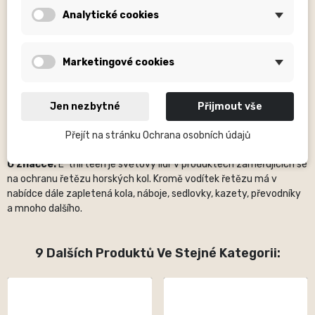
Popis běžně udávaných rozměrů:
OS (OS – neudán), H – počet
Analytické cookies
děr, mm – milimetry, ...
V názvech produktů oblečení jsou obsaženy velikosti (XXS,S, nebo
jiné).
Marketingové cookies
Fotografie
jsou pouze ilustrační.
Prosíme věnujte zvýšenou
pozornost názvu produktu
, kde bývá specifikováno zda je
Jen nezbytné
Přijmout vše
dodáván komplet, nebo například bez volitelné části (u nábojů
nejsou dodávány ořechy apod….).
Přejít na stránku Ochrana osobních údajů
O značce:
E*thirteen je světový lídr v produktech zaměřujících se
na ochranu řetězu horských kol. Kromě vodítek řetězu má v
nabídce dále zapletená kola, náboje, sedlovky, kazety, převodníky
a mnoho dalšího.
9 Dalších Produktů Ve Stejné Kategorii: