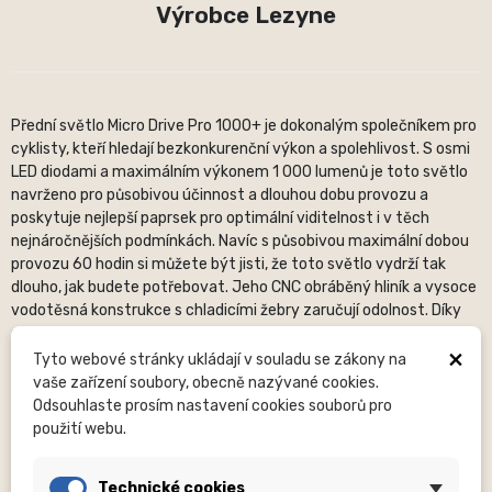
Výrobce Lezyne
Přední světlo Micro Drive Pro 1000+ je dokonalým společníkem pro
cyklisty, kteří hledají bezkonkurenční výkon a spolehlivost. S osmi
LED diodami a maximálním výkonem 1 000 lumenů je toto světlo
navrženo pro působivou účinnost a dlouhou dobu provozu a
poskytuje nejlepší paprsek pro optimální viditelnost i v těch
nejnáročnějších podmínkách. Navíc s působivou maximální dobou
provozu 60 hodin si můžete být jisti, že toto světlo vydrží tak
dlouho, jak budete potřebovat. Jeho CNC obráběný hliník a vysoce
vodotěsná konstrukce s chladicími žebry zaručují odolnost. Díky
sedmi unikátním výstupním režimům, včetně denního blikání, a
×
vodotěsnému nabíjení přes USB-C (kabel není součástí balení),
Tyto webové stránky ukládají v souladu se zákony na
nabízí Micro Drive Pro 1000+ přizpůsobitelné možnosti osvětlení
vaše zařízení soubory, obecně nazývané cookies.
pro větší bezpečnost a pohodlí. Je důkladně testováno podle
Odsouhlaste prosím nastavení cookies souborů pro
standardů vodotěsnosti IPX7 a je vyrobeno tak, aby odolalo
použití webu.
různým povětrnostním podmínkám. Poznámka: Toto světlo se
nedistribuuje na německý trh.
Technické cookies