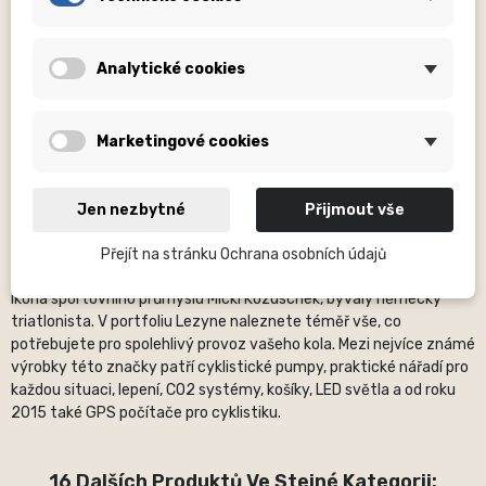
Popis běžně udávaných rozměrů:
OS (OS – neudán), H – počet
děr, mm – milimetry, ...
V názvech produktů oblečení jsou obsaženy velikosti (XXS,S, nebo
Analytické cookies
jiné).
Fotografie
jsou pouze ilustrační.
Prosíme věnujte zvýšenou
Marketingové cookies
pozornost názvu produktu
, kde bývá specifikováno zda je
dodáván komplet, nebo například bez volitelné části (u nábojů
nejsou dodávány ořechy apod….).
Jen nezbytné
Přijmout vše
O značce:
Americkou značku Lezyne se zaměřuje na výrobu
Přejít na stránku Ochrana osobních údajů
kvalitních cyklistických doplňků a vybavení. Založila ji v roce 2007
ikona sportovního průmyslu Micki Kozuschek, bývalý německý
triatlonista. V portfoliu Lezyne naleznete téměř vše, co
potřebujete pro spolehlivý provoz vašeho kola. Mezi nejvíce známé
výrobky této značky patří cyklistické pumpy, praktické nářadí pro
každou situaci, lepení, CO2 systémy, košíky, LED světla a od roku
2015 také GPS počítače pro cyklistiku.
16 Dalších Produktů Ve Stejné Kategorii: