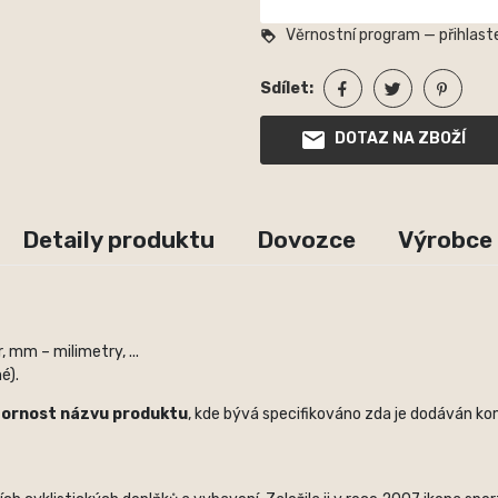
Věrnostní program — přihlaste
loyalty
Sdílet:
DOTAZ NA ZBOŽÍ
Detaily produktu
Dovozce
Výrobce
 mm – milimetry, ...
é).
zornost názvu produktu
, kde bývá specifikováno zda je dodáván kom