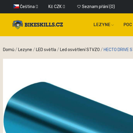
Čeština
Kč
CZK
Seznam přání
0
LEZYNE
POC
Domů
Lezyne
LED světla
Led osvětlení STVZO
HECTO DRIVE S