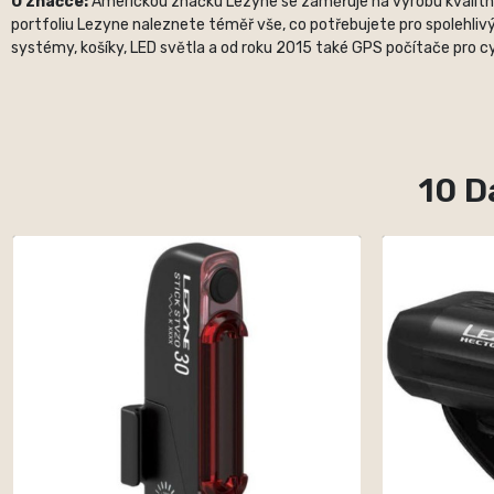
O značce:
Americkou značku Lezyne se zaměřuje na výrobu kvalitních
portfoliu Lezyne naleznete téměř vše, co potřebujete pro spolehlivý
systémy, košíky, LED světla a od roku 2015 také GPS počítače pro cyk
10 D