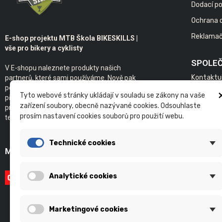
Dodací p
Ochrana 
Reklamač
E-shop projektu MTB Škola BIKESKILLS |
vše pro bikery a cyklisty
SPOLE
V E-shopu naleznete produkty našich
Kontaktu
partnerů, které sami používáme. Nově pak
poskytujeme servis kol s individuálním
Bikeskills
Tyto webové stránky ukládají v souladu se zákony na vaše
přístupem. Samozřejmostí je základ našeho
zařízení soubory, obecně nazývané cookies. Odsouhlaste
projektu - individuální a skupinová výuka
prosím nastavení cookies souborů pro použití webu.
technické jízdy na kole v terénu.
Technické cookies
MOŽNOSTI PLATBY
Analytické cookies
Marketingové cookies