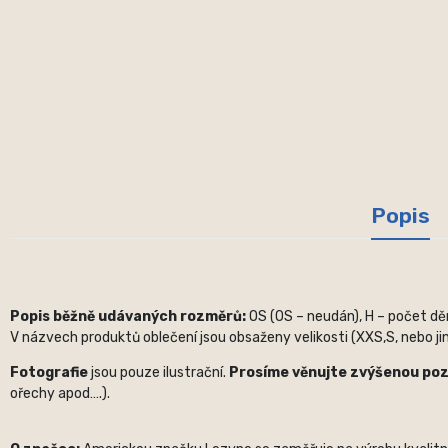
Popis
Popis běžně udávaných rozměrů:
OS (OS – neudán), H – počet děr,
V názvech produktů oblečení jsou obsaženy velikosti (XXS,S, nebo jin
Fotografie
jsou pouze ilustrační.
Prosíme věnujte zvýšenou po
ořechy apod….).