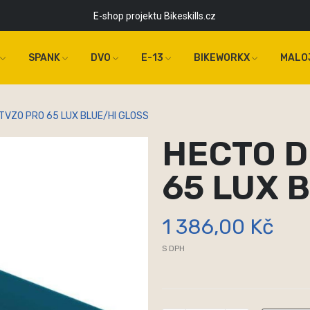
E-shop projektu Bikeskills.cz
SPANK
DVO
E-13
BIKEWORKX
MALO
TVZO PRO 65 LUX BLUE/HI GLOSS
HECTO D
65 LUX 
1 386,00 Kč
S DPH