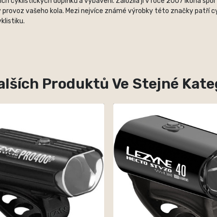
 cyklistických doplňků a vybavení. Založila ji v roce 2007 ikona spo
 provoz vašeho kola. Mezi nejvíce známé výrobky této značky patří cyk
listiku.
alších Produktů Ve Stejné Kateg