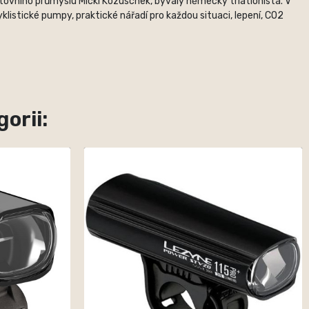
rtovního průmyslu Micki Kozuschek, bývalý německý triatlonista. V
listické pumpy, praktické nářadí pro každou situaci, lepení, CO2
orii: