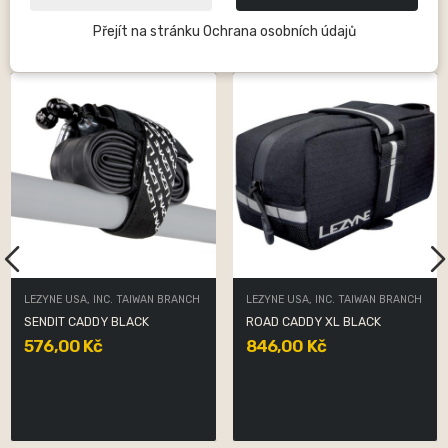
Přejít na stránku Ochrana osobních údajů
12 Dalších Produktů Ve Stejné Kategorii:
LEZYNE USA, INC. TAIWAN BRANCH
LEZYNE USA, INC. TAIWAN BRANCH
SENDIT CADDY BLACK
ROAD CADDY XL BLACK
576,00 Kč
846,00 Kč