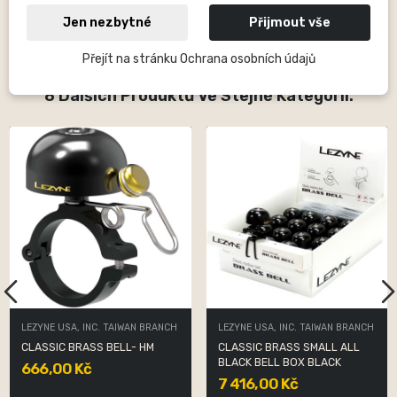
výrobky této značky patří cyklistické pumpy, praktické nářadí pro
každou situaci, lepení, CO2 systémy, košíky, LED světla a od roku
Jen nezbytné
Přijmout vše
2015 také GPS počítače pro cyklistiku.
Přejít na stránku Ochrana osobních údajů
8 Dalších Produktů Ve Stejné Kategorii:
LEZYNE USA, INC. TAIWAN BRANCH
LEZYNE USA, INC. TAIWAN BRANCH
CLASSIC BRASS BELL- HM
CLASSIC BRASS SMALL ALL
BLACK BELL BOX BLACK
666,00 Kč
7 416,00 Kč