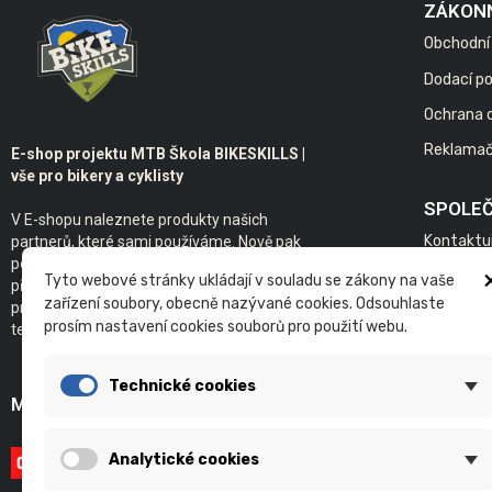
ZÁKON
Obchodní
Dodací p
Ochrana 
Reklamač
E-shop projektu MTB Škola BIKESKILLS |
vše pro bikery a cyklisty
SPOLE
V E-shopu naleznete produkty našich
Kontaktu
partnerů, které sami používáme. Nově pak
poskytujeme servis kol s individuálním
Bikeskills
Tyto webové stránky ukládají v souladu se zákony na vaše
přístupem. Samozřejmostí je základ našeho
zařízení soubory, obecně nazývané cookies. Odsouhlaste
projektu - individuální a skupinová výuka
prosím nastavení cookies souborů pro použití webu.
technické jízdy na kole v terénu.
Technické cookies
MOŽNOSTI PLATBY
Analytické cookies