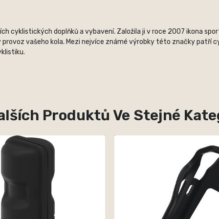
 cyklistických doplňků a vybavení. Založila ji v roce 2007 ikona spo
 provoz vašeho kola. Mezi nejvíce známé výrobky této značky patří cyk
listiku.
alších Produktů Ve Stejné Kateg