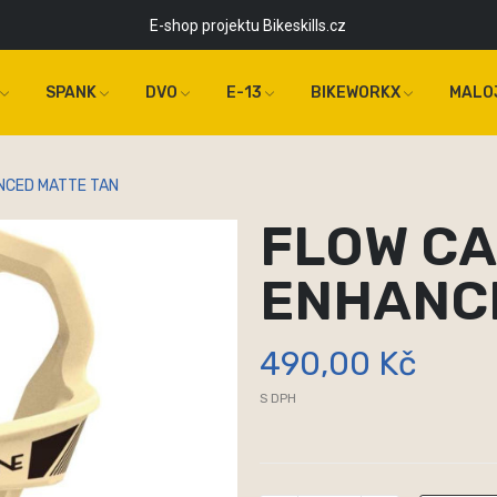
E-shop projektu Bikeskills.cz
SPANK
DVO
E-13
BIKEWORKX
MALO
ANCED MATTE TAN
FLOW CAG
ENHANC
490,00 Kč
S DPH