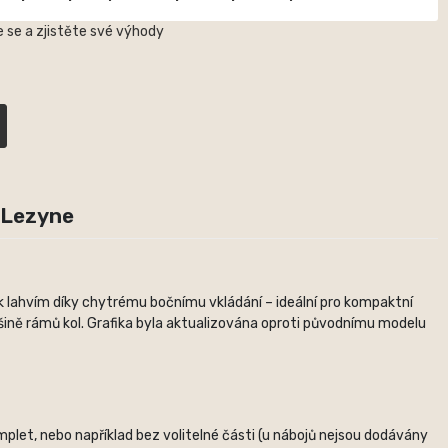
 se a zjistěte své výhody
 Lezyne
k lahvím díky chytrému bočnímu vkládání – ideální pro kompaktní
šině rámů kol. Grafika byla aktualizována oproti původnímu modelu
plet, nebo například bez volitelné části (u nábojů nejsou dodávány