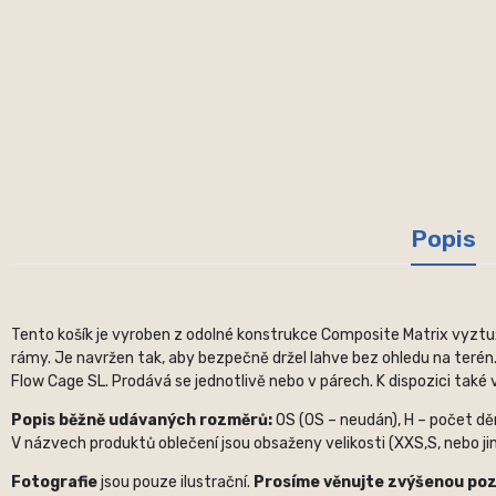
Popis
Tento košík je vyroben z odolné konstrukce Composite Matrix vyztuž
rámy. Je navržen tak, aby bezpečně držel lahve bez ohledu na terén
Flow Cage SL. Prodává se jednotlivě nebo v párech. K dispozici také 
Popis běžně udávaných rozměrů:
OS (OS – neudán), H – počet děr,
V názvech produktů oblečení jsou obsaženy velikosti (XXS,S, nebo jin
Fotografie
jsou pouze ilustrační.
Prosíme věnujte zvýšenou po