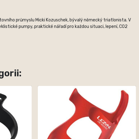
rtovního průmyslu Micki Kozuschek, bývalý německý triatlonista. V
listické pumpy, praktické nářadí pro každou situaci, lepení, CO2
orii: