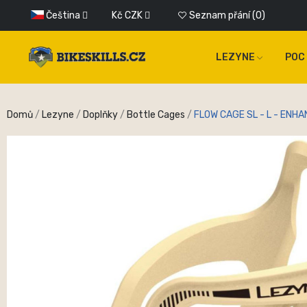
Čeština
Kč
CZK
Seznam přání
0
LEZYNE
POC
Domů
Lezyne
Doplňky
Bottle Cages
FLOW CAGE SL - L - ENH