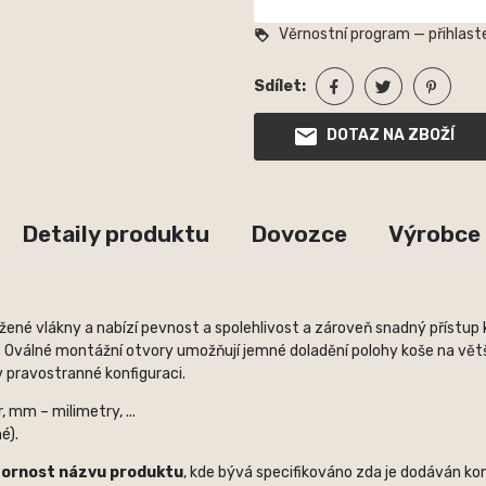
Věrnostní program — přihlaste
loyalty
Sdílet:
DOTAZ NA ZBOŽÍ
Detaily produktu
Dovozce
Výrobce
ené vlákny a nabízí pevnost a spolehlivost a zároveň snadný přístup 
. Oválné montážní otvory umožňují jemné doladění polohy koše na vět
v pravostranné konfiguraci.
 mm – milimetry, ...
é).
zornost názvu produktu
, kde bývá specifikováno zda je dodáván kom