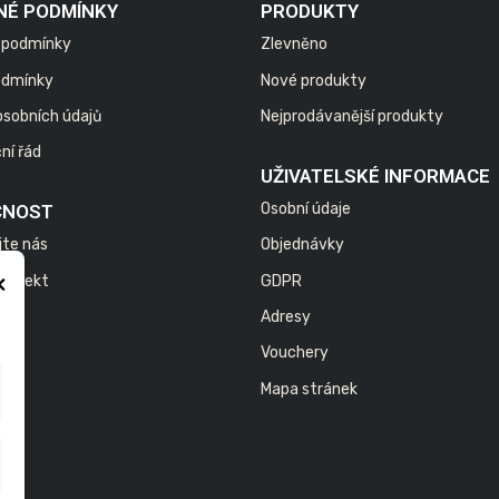
NÉ PODMÍNKY
PRODUKTY
 podmínky
Zlevněno
odmínky
Nové produkty
osobních údajů
Nejprodávanější produkty
ní řád
UŽIVATELSKÉ INFORMACE
Osobní údaje
ČNOST
jte nás
Objednávky
×
 projekt
GDPR
Adresy
Vouchery
Mapa stránek