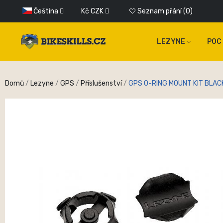
Čeština
Kč
CZK
Seznam přání
0
LEZYNE
POC
Domů
Lezyne
GPS
Příslušenství
GPS O-RING MOUNT KIT BLAC