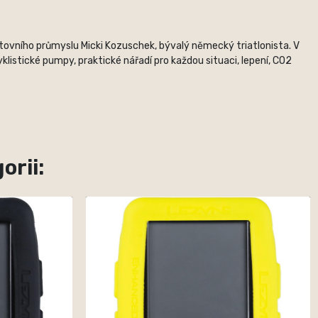
rtovního průmyslu Micki Kozuschek, bývalý německý triatlonista. V
listické pumpy, praktické nářadí pro každou situaci, lepení, CO2
orii: