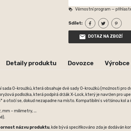
Věrnostní program — přihlaste
loyalty
Sdílet:
DOTAZ NA ZBOŽÍ
Detaily produktu
Dovozce
Výrobce
sada O-kroužků, která obsahuje dvě sady O-kroužků (možnosti pro dva
ryžová podložka, která podpírá držák X-Lock, který je navržen pro up
 a otočí se, dokud nezapadne na místo. Kompatibilní s většinou kol a ř
 mm – milimetry, ...
é).
zornost názvu produktu
, kde bývá specifikováno zda je dodáván kom