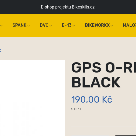
E-shop projektu Bikeskills.cz
SPANK
DVO
E-13
BIKEWORKX
MALO
K
GPS O-R
BLACK
190,00 Kč
S DPH