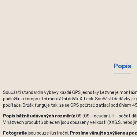
Popis
Součástí standardní výbavy každé GPS jednotky Lezyne je montážní 
podložku a kompozitní montážní držák X-Lock. Součástí dodávky je p
počítače. Držák funguje tak, že se GPS počítač zatlačí pod úhlem 45°
Popis běžně udávaných rozměrů:
OS (OS – neudán), H – počet děr,
V názvech produktů oblečení jsou obsaženy velikosti (XXS,S, nebo jin
Fotografie
jsou pouze ilustrační.
Prosíme věnujte zvýšenou po