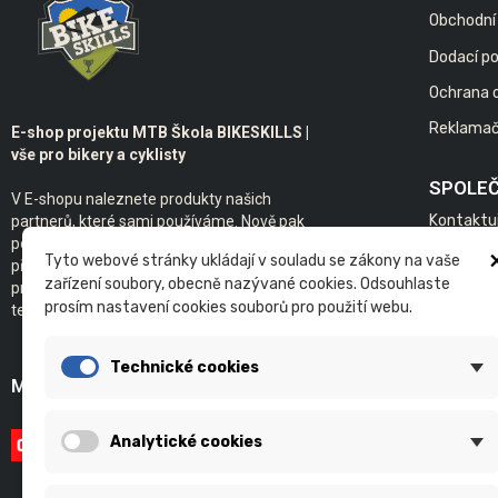
Obchodní
Dodací p
Ochrana 
Reklamač
E-shop projektu MTB Škola BIKESKILLS |
vše pro bikery a cyklisty
SPOLE
V E-shopu naleznete produkty našich
Kontaktu
partnerů, které sami používáme. Nově pak
poskytujeme servis kol s individuálním
Bikeskills
Tyto webové stránky ukládají v souladu se zákony na vaše
přístupem. Samozřejmostí je základ našeho
zařízení soubory, obecně nazývané cookies. Odsouhlaste
projektu - individuální a skupinová výuka
prosím nastavení cookies souborů pro použití webu.
technické jízdy na kole v terénu.
Technické cookies
MOŽNOSTI PLATBY
Analytické cookies