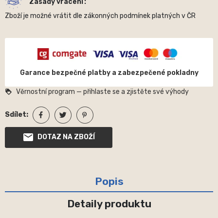
Zásady vrácení
Zboží je možné vrátit dle zákonných podmínek platných v ČR
Garance bezpečné platby a zabezpečené pokladny
Věrnostní program — přihlaste se a zjistěte své výhody
loyalty
Sdílet:
DOTAZ NA ZBOŽÍ
Popis
Detaily produktu