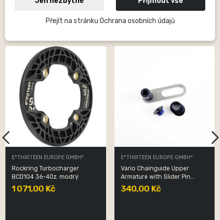
Jen nezbytné
Přijmout vše
Přejít na stránku Ochrana osobních údajů
12 Dalších Produktů Ve Stejné Kategorii:
E*THIRTEEN EUROPE GMBH*
E*THIRTEEN EUROPE GMBH*
Rockring Turbocharger
Vario Chainguide Upper
BCD104 36-40z. modrý
Armature with Slider Pin...
1 071,00 Kč
340,00 Kč