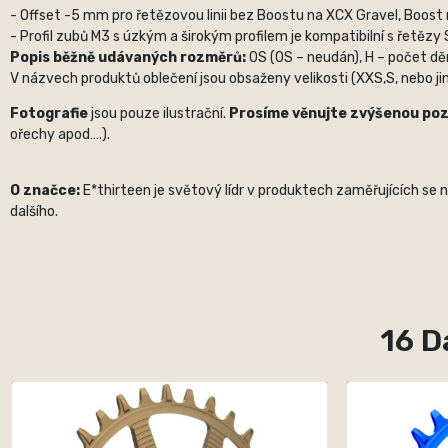
- Offset -5 mm pro řetězovou linii bez Boostu na XCX Gravel, Boost
- Profil zubů M3 s úzkým a širokým profilem je kompatibilní s řetězy 
Popis běžně udávaných rozměrů:
OS (OS – neudán), H – počet děr,
V názvech produktů oblečení jsou obsaženy velikosti (XXS,S, nebo jin
Fotografie
jsou pouze ilustrační.
Prosíme věnujte zvýšenou po
ořechy apod….).
O značce:
E*thirteen je světový lídr v produktech zaměřujících se 
dalšího.
16 D