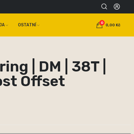
0
JA
OSTATNÍ
0,00 Kč
ing | DM | 38T |
st Offset