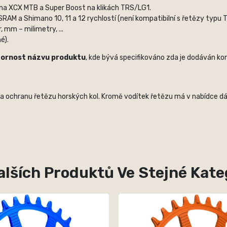
 na XCX MTB a Super Boost na klikách TRS/LG1.
SRAM a Shimano 10, 11 a 12 rychlostí (není kompatibilní s řetězy typu T
 mm – milimetry, ...
é).
zornost názvu produktu
, kde bývá specifikováno zda je dodáván kom
na ochranu řetězu horských kol. Kromě vodítek řetězu má v nabídce dá
alších Produktů Ve Stejné Kateg