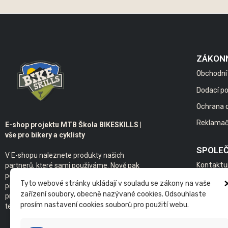
ZÁKON
Obchodní
Dodací p
Ochrana 
Reklamač
E-shop projektu MTB Škola BIKESKILLS |
vše pro bikery a cyklisty
SPOLE
V E-shopu naleznete produkty našich
Kontaktu
partnerů, které sami používáme. Nově pak
poskytujeme servis kol s individuálním
Bikeskills
Tyto webové stránky ukládají v souladu se zákony na vaše
přístupem. Samozřejmostí je základ našeho
zařízení soubory, obecně nazývané cookies. Odsouhlaste
projektu - individuální a skupinová výuka
prosím nastavení cookies souborů pro použití webu.
technické jízdy na kole v terénu.