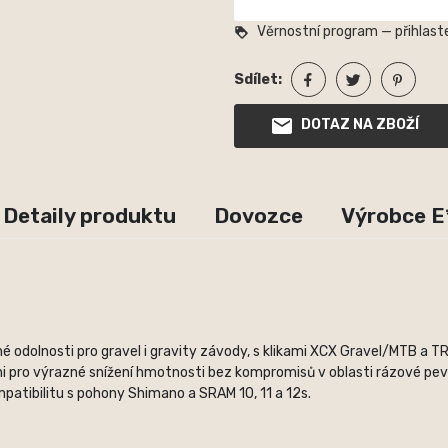
Věrnostní program — přihlaste
loyalty
Sdílet:
DOTAZ NA ZBOŽÍ
Detaily produktu
Dovozce
Výrobce E
é odolnosti pro gravel i gravity závody, s klikami XCX Gravel/MTB a
pro výrazné snížení hmotnosti bez kompromisů v oblasti rázové pevno
patibilitu s pohony Shimano a SRAM 10, 11 a 12s.