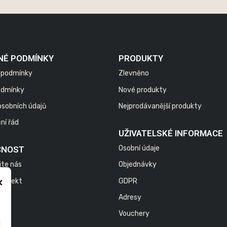
NÉ PODMÍNKY
PRODUKTY
 podmínky
Zlevněno
odmínky
Nové produkty
osobních údajů
Nejprodávanější produkty
ní řád
UŽIVATELSKÉ INFORMACE
Osobní údaje
ČNOST
jte nás
Objednávky
×
 projekt
GDPR
Adresy
Vouchery