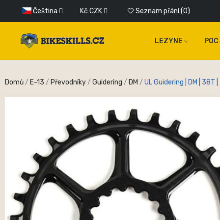
Čeština
Kč
CZK
Seznam přání
0
LEZYNE
POC
Domů
E-13
Převodníky
Guidering
DM
UL Guidering | DM | 38T