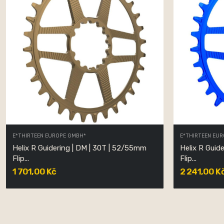
E*THIRTEEN EUROPE GMBH*
E*THIRTEEN EU
Helix R Guidering | DM | 30T | 52/55mm
Helix R Guid
Flip...
Flip...
1 701,00 Kč
2 241,00 K