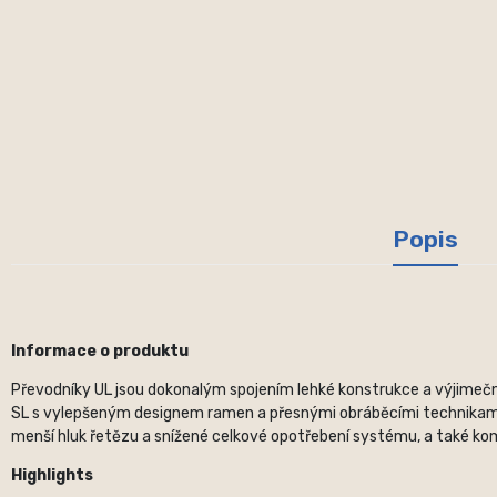
Popis
Informace o produktu
Převodníky UL jsou dokonalým spojením lehké konstrukce a výjimečn
SL s vylepšeným designem ramen a přesnými obráběcími technikami 
menší hluk řetězu a snížené celkové opotřebení systému, a také kom
Highlights