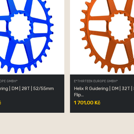
ROPE GMBH*
E*THIRTEEN EUROPE GMBH*
ering | DM | 28T | 52/55mm
Helix R Guidering | DM | 32T
Flip...
č
1 701,00 Kč