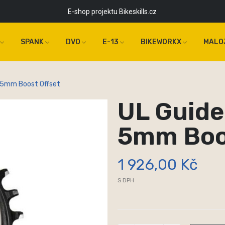
E-shop projektu Bikeskills.cz
SPANK
DVO
E-13
BIKEWORKX
MALO
 | 5mm Boost Offset
UL Guider
5mm Boo
1 926,00 Kč
S DPH