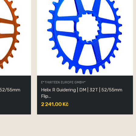
E*THIRTEEN EUROPE GMBH*
 | 52/55mm
Helix R Guidering | DM | 32T | 52/55mm
Flip...
2 241,00 Kč