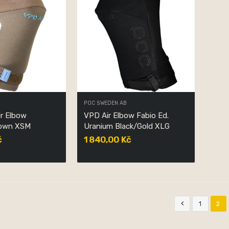
POC SWEDEN AB
ir Elbow
VPD Air Elbow Fabio Ed.
rown XSM
Uranium Black/Gold XLG
č
1 840,00 Kč

1
2