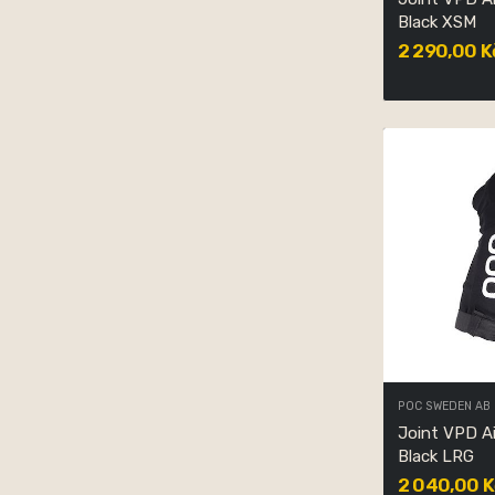
Black XSM
2 290,00 K
POC SWEDEN AB
Joint VPD A
Black LRG
2 040,00 K