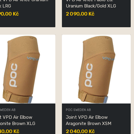
k LRG
Uranium Black/Gold XLG
90,00 Kč
2 090,00 Kč
SWEDEN AB
POC SWEDEN AB
t VPD Air Elbow
Joint VPD Air Elbow
onite Brown XLG
Aragonite Brown XSM
40,00 Kč
2 040,00 Kč