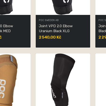
POC SWEDEN AB
POC 
.0 Elbow
Joint VPD 2.0 Elbow
Join
ck MED
Uranium Black XLG
Bla
č
2 540,00 Kč
2 2