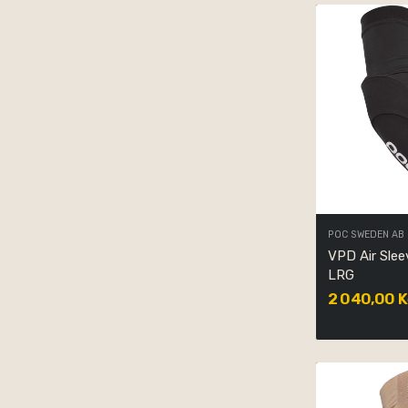
POC SWEDEN AB
VPD Air Slee
LRG
2 040,00 K