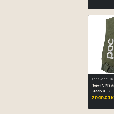
POC SWEDEN AB
Joint VPD A
Green XLG
2 040,00 K