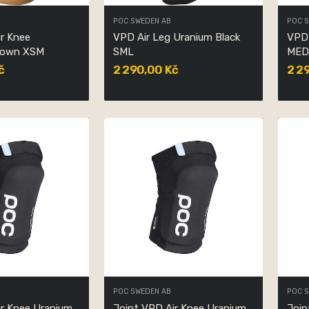
POC SWEDEN AB
POC 
ir Knee
VPD Air Leg Uranium Black
VPD 
Brown XSM
SML
ME
č
2 290,00 Kč
2 2
POC SWEDEN AB
POC 
ir Knee Uranium
Joint VPD Air Knee Uranium
Join