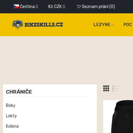
Čeština
Kč
CZK
Seznam přání
0
LEZYNE
POC
CHRÁNIČE
Boky
Lokty
Kolena