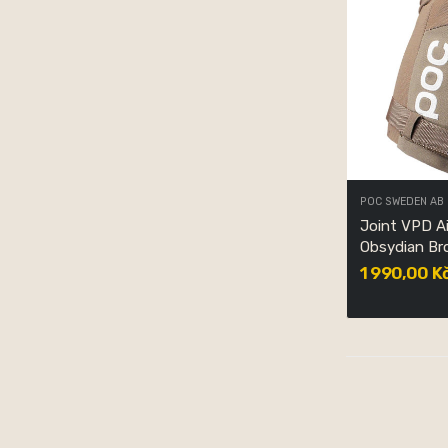
POC SWEDEN AB
Joint VPD A
Obsydian B
1 990,00 K