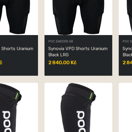
POC SWEDEN AB
POC 
 Shorts Uranium
Synovia VPD Shorts Uranium
Syno
Black LRG
Blac
č
2 840,00 Kč
2 8