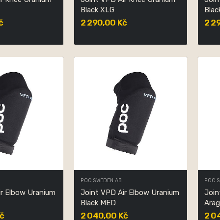
Black XLG
Blac
č
2 290,00 Kč
2 2
POC SWEDEN AB
POC 
ir Elbow Uranium
Joint VPD Air Elbow Uranium
Join
Black MED
Arag
č
2 040,00 Kč
2 0