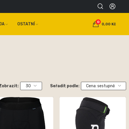
0
JA
OSTATNÍ
0,00 Kč
Zobrazit:
30
Seřadit podle:
Cena: sestupně