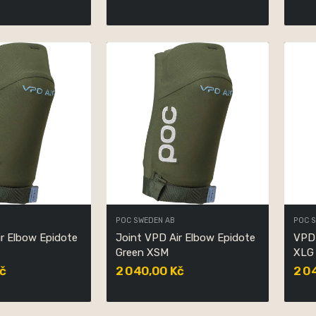
POC SWEDEN AB
POC 
ir Elbow Epidote
Joint VPD Air Elbow Epidote
VPD 
Green XSM
XLG
č
2 040,00 Kč
2 0