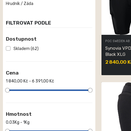
Hrudník / Záda
FILTROVAT PODLE
Dostupnost
POC SWEDEN AB
Synovia VPD
Skladem
(62)
Black XLG
2 840,00 K
Cena
1 840,00 Kč - 6 391,00 Kč
Hmotnost
0.03Kg - 1Kg