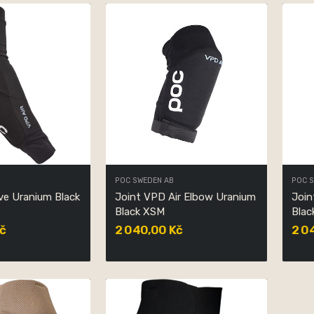
POC SWEDEN AB
POC 
ve Uranium Black
Joint VPD Air Elbow Uranium
Join
Black XSM
Blac
č
2 040,00 Kč
2 0