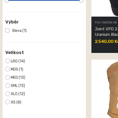
Výběr
POC SWEDEN AB
Joint VPD 2
Sleva
(1)
Uranium Bla
2 540,00 K
Velikost
LRG
(14)
MDS
(1)
MED
(13)
SML
(13)
XLG
(12)
XS
(8)