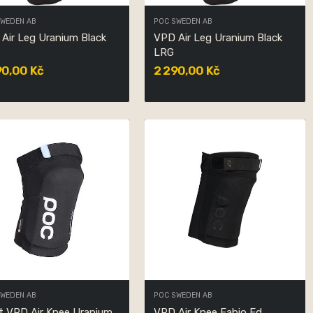
SWEDEN AB
POC SWEDEN AB
Air Leg Uranium Black
VPD Air Leg Uranium Black
D
LRG
90,00 Kč
2 290,00 Kč
SWEDEN AB
POC SWEDEN AB
t VPD Air Knee Uranium
VPD Air Knee Fabio Ed.